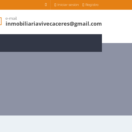
Iniciar sesión
Registro
e-mail
inmobiliariavivecaceres@gmail.com