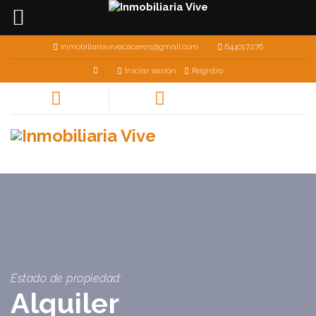
inmobiliariavivecaceres@gmail.com
644017276
Iniciar sesión
Registro
Estado de propiedad:
Alquiler