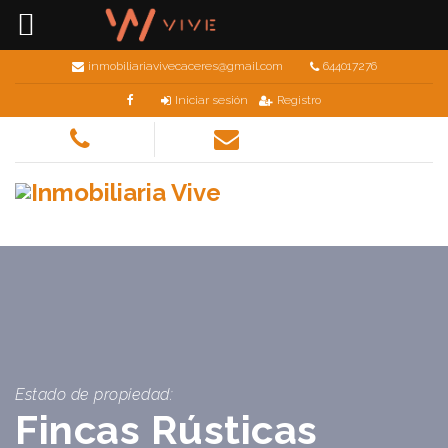
inmobiliariavivecaceres@gmail.com
644017276
Iniciar sesión
Registro
Estado de propiedad:
Fincas Rústicas