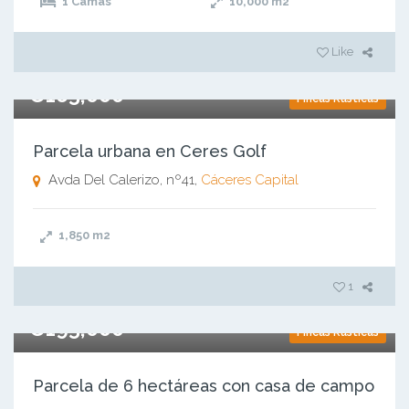
1 Camas
10,000
m2
Like
€165,000
Fincas Rústicas
Parcela urbana en Ceres Golf
Avda Del Calerizo, nº41,
Cáceres Capital
1,850
m2
1
€195,000
Fincas Rústicas
Parcela de 6 hectáreas con casa de campo