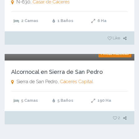
N-630,
Casar de Cáceres
2 Camas
1 Baños
6
Ha
Like
Fincas Rústicas
Alcornocal en Sierra de San Pedro
Sierra de San Pedro,
Cáceres Capital
5 Camas
5 Baños
190
Ha
2