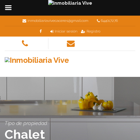
inmobiliariavivecaceres@gmail.com
644017276
Iniciar sesión
Registro
Tipo de propiedad:
Chalet