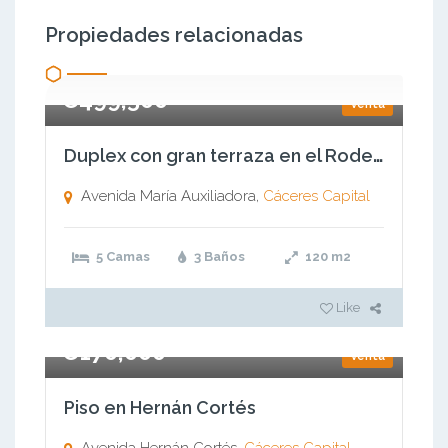
Propiedades relacionadas
€499,500
Venta
Duplex con gran terraza en el Rodeo
Avenida María Auxiliadora,
Cáceres Capital
5 Camas
3 Baños
120
m2
Like
€170,000
Venta
Piso en Hernán Cortés