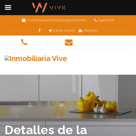
inmobiliariavivecaceres@gmail.com
644017276
Iniciar sesión
Registro
Detalles de la