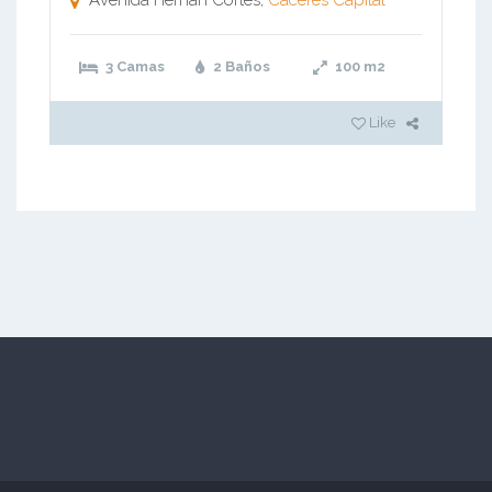
Avenida Hernán Cortés,
Cáceres Capital
3 Camas
2 Baños
100
m2
Like