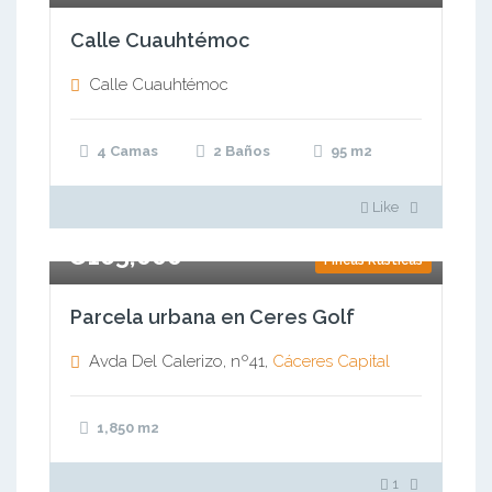
Calle Cuauhtémoc
Calle Cuauhtémoc
4 Camas
2 Baños
95
m2
Like
€165,000
Fincas Rústicas
Parcela urbana en Ceres Golf
Avda Del Calerizo, nº41,
Cáceres Capital
1,850
m2
1