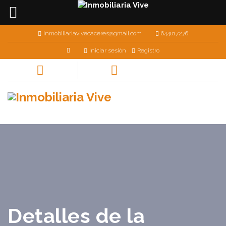
inmobiliariavivecaceres@gmail.com
644017276
Iniciar sesión
Registro
Detalles de la