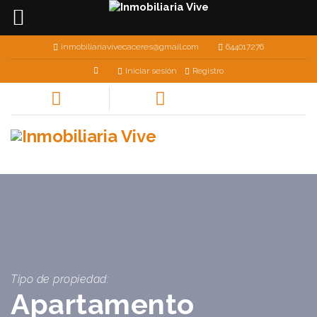
inmobiliariavivecaceres@gmail.com
644017276
Iniciar sesión
Registro
Tipo de propiedad:
Apartamento